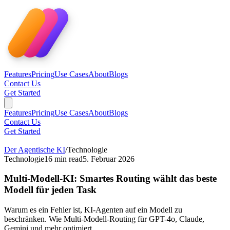
Features
Pricing
Use Cases
About
Blogs
Contact Us
Get Started
Features
Pricing
Use Cases
About
Blogs
Contact Us
Get Started
Der Agentische KI
/
Technologie
Technologie
16
min read
5. Februar 2026
Multi-Modell-KI: Smartes Routing wählt das beste
Modell für jeden Task
Warum es ein Fehler ist, KI-Agenten auf ein Modell zu
beschränken. Wie Multi-Modell-Routing für GPT-4o, Claude,
Gemini und mehr optimiert.