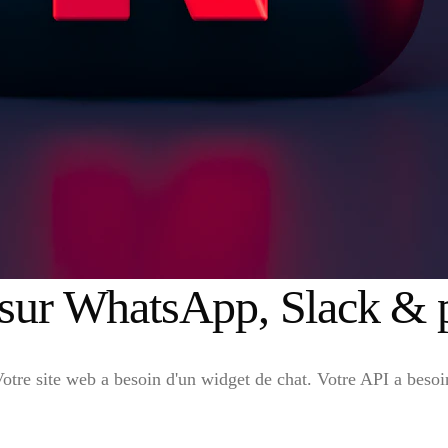
sur WhatsApp, Slack & p
otre site web a besoin d'un widget de chat. Votre API a besoi