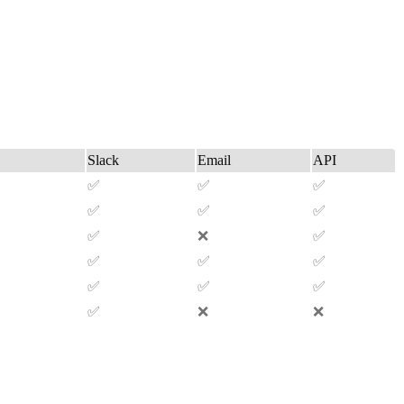
Slack
Email
API
✅
✅
✅
✅
✅
✅
✅
❌
✅
✅
✅
✅
✅
✅
✅
✅
❌
❌