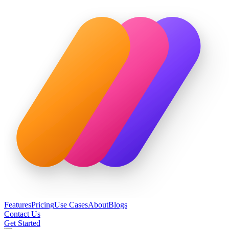
Features
Pricing
Use Cases
About
Blogs
Contact Us
Get Started