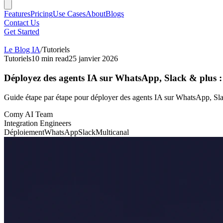
Features
Pricing
Use Cases
About
Blogs
Contact Us
Get Started
Le Blog IA
/
Tutoriels
Tutoriels
10
min read
25 janvier 2026
Déployez des agents IA sur WhatsApp, Slack & plus :
Guide étape par étape pour déployer des agents IA sur WhatsApp, Slac
Comy AI Team
Integration Engineers
Déploiement
WhatsApp
Slack
Multicanal